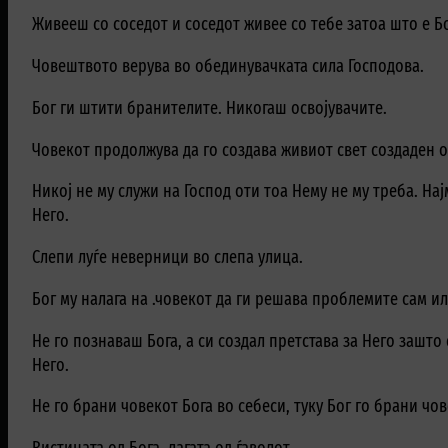
Живееш со соседот и соседот живее со тебе затоа што е Бо
Човештвото верува во обединувачката сила Господова.
Бог ги штити бранителите. Никогаш освојувачите.
Човекот продолжува да го создава живиот свет создаден 
Никој не му служи на Господ оти тоа Нему не му треба. На
Него.
Слепи луѓе неверници во слепа улица.
Бог му налага на .човекот да ги решава проблемите сам и
Не го познаваш Бога, а си создал претстава за Него зашт
Него.
Не го брани човекот Бога во себеси, туку Бог го брани чов