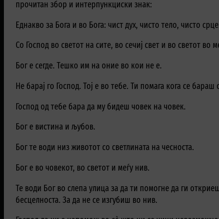
прочитан збор и интерпункциски знак:
Еднакво за Бога и во Бога: чист дух, чисто тело, чисто срце
Со Господ во светот на сите, во сечиј свет и во светот во м
Бог е сегде. Тешко им на оние во кои не е.
Не барај го Господ. Тој е во тебе. Ти помага кога се бараш
Господ од тебе бара да му бидеш човек на човек.
Бог е вистина и љубов.
Бог те води низ животот со светлината на чесноста.
Бог е во човекот, во светот и меѓу нив.
Те води Бог во слепа улица за да ти помогне да ги открие
бесцелноста. За да не се изгубиш во нив.