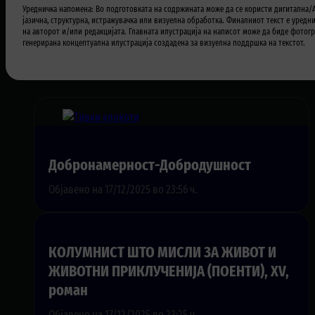
Уредничка напомена: Во подготовката на содржината може да се користи дигитална/A
јазична, структурна, истражувачка или визуелна обработка. Финалниот текст е уредн
на авторот и/или редакцијата. Главната илустрација на написот може да биде фотогр
генерирана концептуална илустрација создадена за визуелна поддршка на текстот.
Добронамерност-Добродушност
Објавено на 17/12/2025 во 23:56 ч.
КОЛУМНИСТ ШТО МИСЛИ ЗА ЖИВОТ И
ЖИВОТНИ ПРИКЛУЧЕНИЈА (ПОЕНТИ), XV,
роман
Објавено на 17/12/2025 во 23:25 ч.