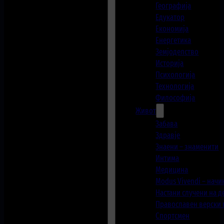
Географија
Едукатор
Економија
Енергетика
Земјоделство
Историја
Психологија
Технологија
Философија
Живот
Забава
Здравје
Знаени – знаменити
Интима
Медицина
Modus Vivendi – начи
Настани случени на 
Православен верски
Спортсмен