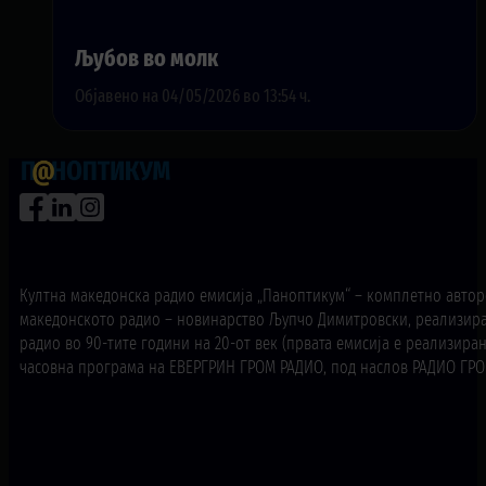
Љубов во молк
Објавено на 04/05/2026 во 13:54 ч.
Култна македонска радио емисија „Паноптикум“ – комплетно авторс
македонското радио – новинарство Љупчо Димитровски, реализира
радио во 90-тите години на 20-от век (првата емисија е реализирана
часовна програма на ЕВЕРГРИН ГРОМ РАДИО, под наслов РАДИО ГРОМ