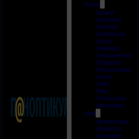
Култура
Белешки
Археологија
Вокабулар
Дигитален свет
Екосвет
Книжевност
Ликовна уметност
Митологика
Мудрост бисерна
Музика
Театар
Филм
Хумор и сатира
Цивилизација
Наука
Автомобилизам
Архитектура
Астрономија