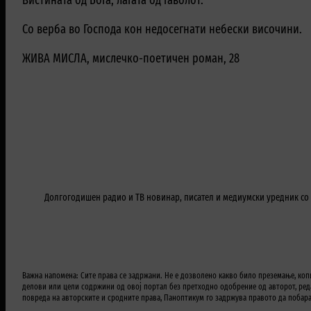
Вистината од Бога, лагата од ѓаволот.
Со верба во Господа кон недосегнати небески височини.
ЖИВА МИСЛА, мислечко-поетичен роман, 28
Долгогодишен радио и ТВ новинар, писател и медиумски уредник со п
Важна напомена: Сите права се задржани. Не е дозволено какво било преземање, коп
делови или цели содржини од овој портал без претходно одобрение од авторот, реда
повреда на авторските и сродните права, Паноптикум го задржува правото да побар