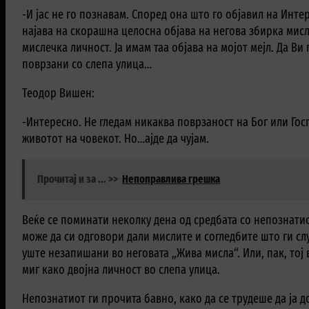
-И јас не го познавам. Според она што го објавил на Интер
најава на скорашна целосна објава на негова збирка мисл
мислечка личност. Ја имам таа објава на мојот мејл. Да В
поврзани со слепа улица…
Теодор Вишен:
-Интересно. Не гледам никаква поврзаност на Бог или Гос
животот на човекот. Но…ајде да чујам.
Прочитај и за ... >>
Непоправлива грешка
Веќе се поминати неколку дена од средбата со непознатио
може да си одговори дали мислите и согледбите што ги слу
уште незапишани во неговата „Жива мисла“. Или, пак, тој 
миг како двојна личност во слепа улица.
Непознатиот ги прочита бавно, како да се трудеше да ја д