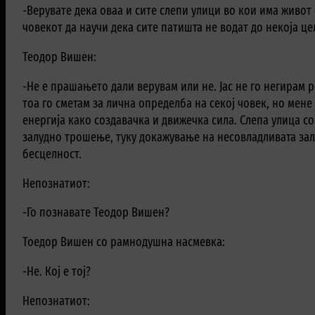
-Верувате дека оваа и сите слепи улици во кои има живот 
човекот да научи дека сите патишта не водат до некоја це
Теодор Вишен:
-Не е прашањето дали верувам или не. Јас не го негирам 
тоа го сметам за лична определба на секој човек, но мене
енергија како создавачка и движечка сила. Слепа улица со
залудно трошење, туку докажување на несовладливата зал
бесцелност.
Непознатиот:
-Го познавате Теодор Вишен?
Тоедор Вишен со рамнодушна насмевка:
-Не. Кој е тој?
Непознатиот: