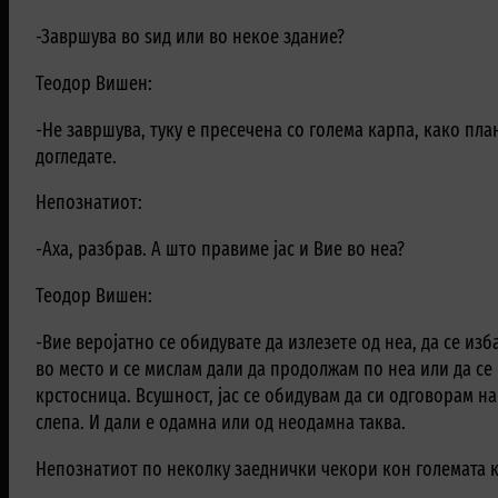
-Завршува во ѕид или во некое здание?
Теодор Вишен:
-Не завршува, туку е пресечена со голема карпа, како плани
догледате.
Непознатиот:
-Аха, разбрав. А што правиме јас и Вие во неа?
Теодор Вишен:
-Вие веројатно се обидувате да излезете од неа, да се изб
во место и се мислам дали да продолжам по неа или да се
крстосница. Всушност, јас се обидувам да си одговорам 
слепа. И дали е одамна или од неодамна таква.
Непознатиот по неколку заеднички чекори кон големата 