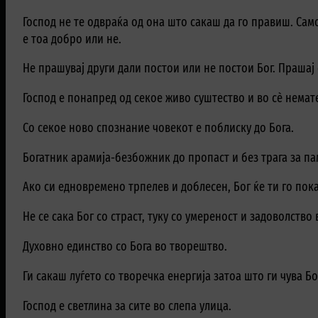
Господ не те одвраќа од она што сакаш да го правиш. Сам
е тоа добро или не.
Не прашувај други дали постои или не постои Бог. Прашај
Господ е понапред од секое живо суштество и во сè немат
Со секое ново спознание човекот е поблиску до Бога.
Богатник арамија-безбожник до пропаст и без трага за п
Ако си едновремено трпелев и доблесен, Бог ќе ти го пока
Не се сака Бог со страст, туку со умереност и задоволство 
Духовно единство со Бога во творештво.
Ги сакаш луѓето со творечка енергија затоа што ги чува Бо
Господ е светлина за сите во слепа улица.