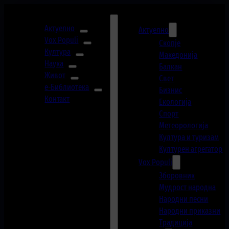
Актуелно
Актуелно
Vox Populi
Скопје
Култура
Македонија
Наука
Балкан
Живот
Свет
е-Библиотека
Бизнис
Контакт
Екологија
Спорт
Метеорологија
Култура и туризам
Културен агрегатор
Vox Populi
Зборовник
Мудрост народна
Народни песни
Народни приказни
Традиција