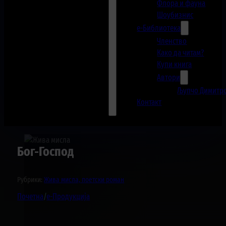
Флора и фауна
Шоубизнис
е-Библиотека
Членство
Како да читам?
Купи книга
Автори
Љупчо Димитр
Контакт
Бог-Господ
Рубрики:
Жива мисла, поетски роман
Почетна
/
е-Продукција