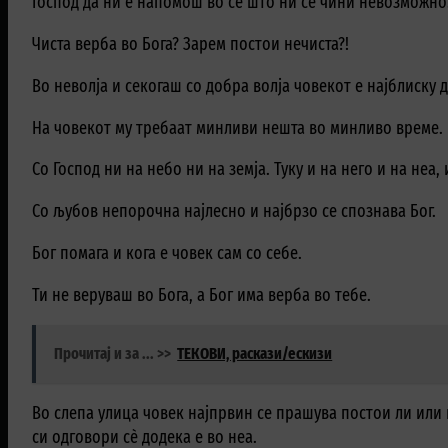
Господ да ни е напомош во сè што ни се чини невозможно
Чиста верба во Бога? Зарем постои нечиста?!
Во неволја и секогаш со добра волја човекот е најблиску д
На човекот му требаат минливи нешта во минливо време. 
Со Господ ни на небо ни на земја. Туку и на него и на неа, 
Со љубов непорочна најлесно и најбрзо се спознава Бог.
Бог помага и кога е човек сам со себе.
Ти не веруваш во Бога, а Бог има верба во тебе.
Прочитај и за ... >>
ТЕКОВИ, раскази/ескизи
Во слепа улица човек најпрвин се прашува постои ли или 
си одговори сè додека е во неа.