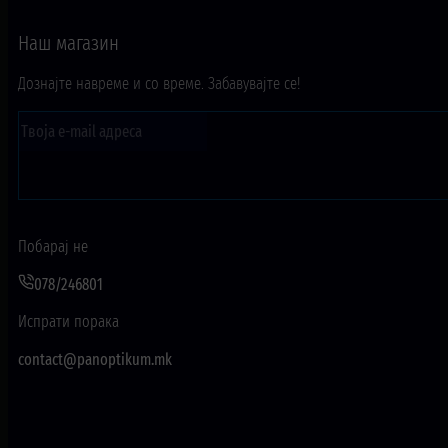
Наш магазин
Дознајте навреме и со време. Забавувајте се!
Побарај не
078/246801
Испрати порака
contact@panoptikum.mk