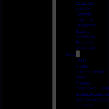
Географија
Едукатор
Економија
Енергетика
Земјоделство
Историја
Психологија
Технологија
Философија
Живот
Забава
Здравје
Знаени – знаменити
Интима
Медицина
Modus Vivendi – начи
Настани случени на 
Православен верски
Спортсмен