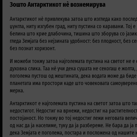
Зошто Антарктикот нè вознемирува
Антарктикот нè привлекува затоа што изгледа како послед
џунгла, ниту изгубен град, ниту пустина со каравани. Тој 
белина што крие длабочина, тишина што зборува со јазик 
гледа Земјата без нејзината удобност: без плодност, без с
без познат хоризонт.
И можеби токму затоа најголемата пустина на светот не е 
духовна слика. Таа нè учи дека сушата не секогаш е жолта,
поголема пустош од жештината, дека водата може да биде
планетата има простори каде што човековата самоуверено
мерка.
Антарктикот е најголемата пустина на светот затоа што та
недостигот. Недостиг на врнежи, недостиг на растителност
постојаност. Но токму во тој недостиг лежи неговата вели
од нас да ја населиме, туку да ја разбереме. Не бара да ја
дека Земјата е поголема, постара и посложена од нашите 