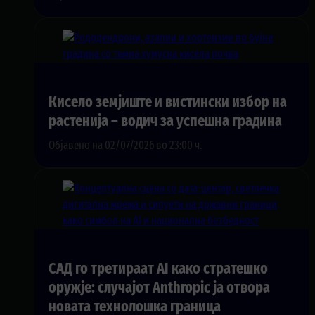
Кисело земјиште и вистински избор на
растенија – водич за успешна градина
Објавено на 02/07/2026 во 23:00 ч.
САД го третираат AI како стратешко
оружје: случајот Anthropic ја отвора
новата технолошка граница