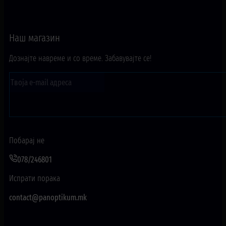
Наш магазин
Дознајте навреме и со време. Забавувајте се!
Побарај не
078/246801
Испрати порака
contact@panoptikum.mk