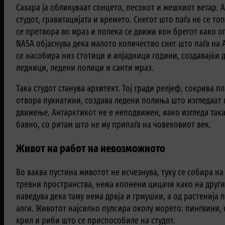
Сахара ја обликуваат сонцето, песокот и жешкиот ветар. 
студот, гравитацијата и времето. Снегот што паѓа не се то
се претвора во мраз и полека се движи кон брегот како о
NASA објаснува дека малото количество снег што паѓа на А
се насобира низ стотици и илјадници години, создавајќи
ледници, ледени полици и санти мраз.
Така студот станува архитект. Тој гради релјеф, сокрива п
отвора пукнатини, создава ледени полиња што изгледаат 
движење. Антарктикот не е неподвижен, иако изгледа така
бавно, со ритам што не му припаѓа на човековиот век.
Живот на работ на невозможното
Во ваква пустина животот не исчезнува, туку се собира н
тревни пространства, нема копнени цицачи како на друг
наведува дека таму нема дрвја и грмушки, а од растенија
алги. Животот најсилно пулсира околу морето: пингвини, 
крил и риби што се приспособиле на студот.