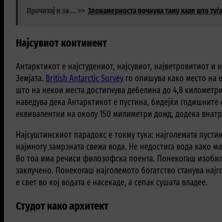
Прочитај и за ... >>
Злонамерноста почнува таму каде што туѓа
Најсувиот континент
Антарктикот е најстудениот, најсувиот, најветровитиот и
Земјата.
British Antarctic Survey
го опишува како место на 
што на некои места достигнува дебелина до 4,8 километри
наведува дека Антарктикот е пустина, бидејќи годишните
еквивалентни на околу 150 милиметри дожд, додека внатр
Најсуштинскиот парадокс е токму тука: најголемата пустин
најмногу замрзната свежа вода. Не недостига вода како ма
Во тоа има речиси филозофска поента. Понекогаш изобил
заклучено. Понекогаш најголемото богатство станува најг
е свет во кој водата е насекаде, а сепак сушата владее.
Студот како архитект