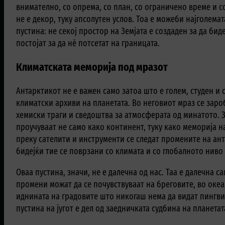
внимателно, со опрема, со план, со ограничено време и с
не е декор, туку апсолутен услов. Тоа е можеби најголемат
пустина: не секој простор на Земјата е создаден за да би
постојат за да нè потсетат на границата.
Климатската меморија под мразот
Антарктикот не е важен само затоа што е голем, студен и с
климатски архиви на планетата. Во неговиот мраз се заро
хемиски траги и сведоштва за атмосферата од минатото. 
проучуваат не само како континент, туку како меморија н
преку сателити и инструменти се следат промените на ан
бидејќи тие се поврзани со климата и со глобалното ниво
Оваа пустина, значи, не е далечна од нас. Таа е далечна с
промени можат да се почувствуваат на бреговите, во океа
иднината на градовите што никогаш нема да видат пингви
пустина на југот е дел од заедничката судбина на планетат