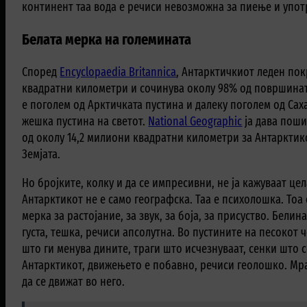
континент таа вода е речиси невозможна за пиење и упот
Белата мерка на големината
Според
Encyclopaedia Britannica
, Антарктичкиот леден пок
квадратни километри и сочинува околу 98% од површината
е поголем од Арктичката пустина и далеку поголем од Саха
жешка пустина на светот.
National Geographic
ја дава пош
од околу 14,2 милиони квадратни километри за Антарктик
Земјата.
Но бројките, колку и да се импресивни, не ја кажуваат це
Антарктикот не е само географска. Таа е психолошка. Тоа 
мерка за растојание, за звук, за боја, за присуство. Белина
густа, тешка, речиси апсолутна. Во пустините на песокот 
што ги менува дините, траги што исчезнуваат, сенки што с
Антарктикот, движењето е побавно, речиси геолошко. Мра
да се движат во него.