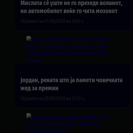
Мислата сè уште не го презеде воланот,
но автомобилот веќе го чита мозокот
Објавено на 01/08/2026 во 16:15 ч.
Јордан, реката што ја памети човечката
жед за премин
Објавено на 28/06/2026 во 21:23 ч.