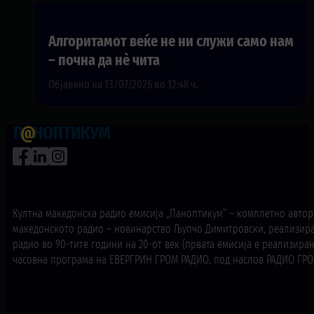
Алгоритамот веќе не ни служи само нам
– почна да нè чита
Објавено на 13/07/2026 во 12:48 ч.
Култна македонска радио емисија „Паноптикум“ – комплетно авторс
македонското радио – новинарство Љупчо Димитровски, реализира
радио во 90-тите години на 20-от век (првата емисија е реализирана
часовна програма на ЕВЕРГРИН ГРОМ РАДИО, под наслов РАДИО ГРОМ