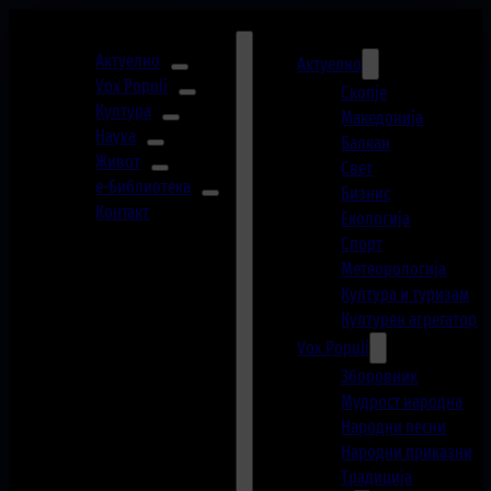
Актуелно
Актуелно
Vox Populi
Скопје
Култура
Македонија
Наука
Балкан
Живот
Свет
е-Библиотека
Бизнис
Контакт
Екологија
Спорт
Метеорологија
Култура и туризам
Културен агрегатор
Vox Populi
Зборовник
Мудрост народна
Народни песни
Народни приказни
Традиција