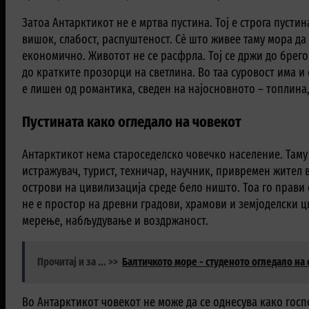
Затоа Антарктикот не е мртва пустина. Тој е строга пусти
вишок, слабост, распуштеност. Сè што живее таму мора да
економично. Животот не се расфрла. Тој се држи до брегов
до кратките прозорци на светлина. Во таа суровост има и 
е лишен од романтика, сведен на најосновното – топлина,
Пустината како огледало на човекот
Антарктикот нема староседелско човечко население. Таму 
истражувач, турист, техничар, научник, привремен жител 
острови на цивилизација среде бело ништо. Тоа го прави 
не е простор на древни градови, храмови и земјоделски ц
мерење, набљудување и воздржаност.
Прочитај и за ... >>
Балтичкото море - студеното огледало на
Во Антарктикот човекот не може да се однесува како госп