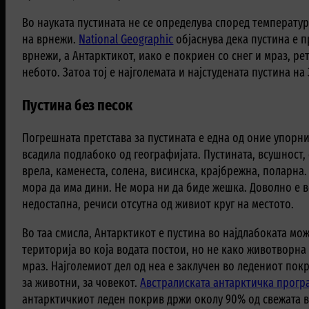
Во науката пустината не се определува според температур
на врнежи.
National Geographic
објаснува дека пустина е п
врнежи, а Антарктикот, иако е покриен со снег и мраз, ре
небото. Затоа тој е најголемата и најстудената пустина на 
Пустина без песок
Погрешната претстава за пустината е една од оние упорни
всадила подлабоко од географијата. Пустината, всушност, 
врела, каменеста, солена, висинска, крајбрежна, поларна.
мора да има дини. Не мора ни да биде жешка. Доволно е в
недостапна, речиси отсутна од живиот круг на местото.
Во таа смисла, Антарктикот е пустина во најдлабоката мож
територија во која водата постои, но не како животворна 
мраз. Најголемиот дел од неа е заклучен во ледениот покр
за животни, за човекот.
Австралиската антарктичка прогр
антарктичкиот леден покрив држи околу 90% од свежата во