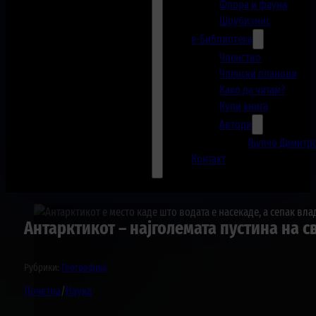
Флора и фауна
Шоубизнис
е-Библиотека
Членство
Членски планови
Како да читам?
Купи книга
Автори
Љупчо Димитр
Контакт
Антарктикот – најголемата пустина на св
Рубрики:
Географија
Почетна
/
Наука