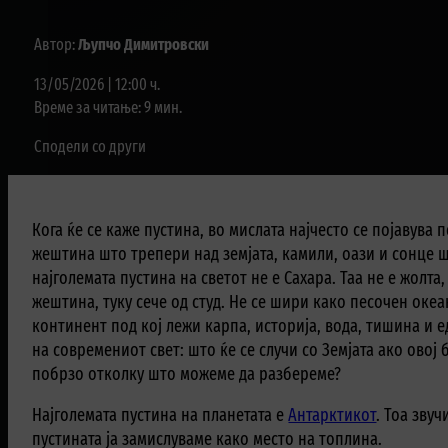
Автор:
Љупчо Димитровски
13/05/2026 | 12:00 ч.
Време за читање: 9 мин.
Сподели со други
Кога ќе се каже пустина, во мислата најчесто се појавува 
жештина што трепери над земјата, камили, оази и сонце 
најголемата пустина на светот не е Сахара. Таа не е жолта,
жештина, туку сече од студ. Не се шири како песочен океа
континент под кој лежи карпа, историја, вода, тишина и
на современиот свет: што ќе се случи со Земјата ако овој 
побрзо отколку што можеме да разбереме?
Најголемата пустина на планетата е
Антарктикот
. Тоа зву
пустината ја замислуваме како место на топлина.