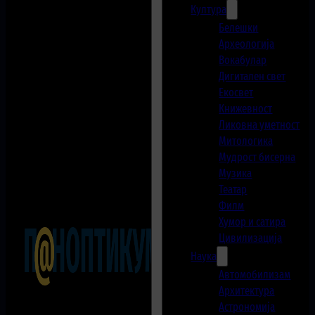
Култура
Белешки
Археологија
Вокабулар
Дигитален свет
Екосвет
Книжевност
Ликовна уметност
Митологика
Мудрост бисерна
Музика
Театар
Филм
Хумор и сатира
Цивилизација
Наука
Автомобилизам
Архитектура
Астрономија