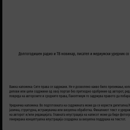
Долгогодишен радио и ТВ новинар, писател и медиумски уредник со п
Важна напомена: Сите права се задржани. Не е дозволено какво било преземање, коп
делови или цели содржини од овој портал без претходно одобрение од авторот, реда
повреда на авторските и сродните права, Паноптикум го задржува правото да побар
Уредничка напомена: Во подготовката на содржината може да се користи дигитална/A
јазична, структурна, истражувачка или визуелна обработка. Финалниот текст е уредн
на авторот и/или редакцијата. Главната илустрација на написот може да биде фотогр
генерирана концептуална илустрација создадена за визуелна поддршка на текстот.