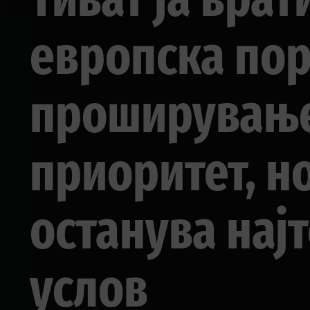
европска пор
проширување
приоритет, н
останува нај
услов