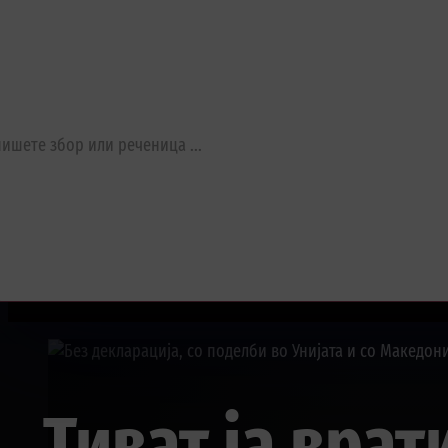
Тиват ја врат