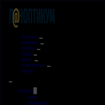
Актуелно
Vox Populi
Култура
Наука
Живот
е-Библиотека
Контакт
Актуелно
Скопје
Македонија