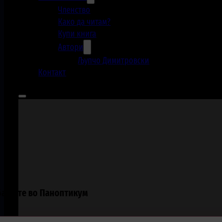
Членство
Како да читам?
Купи книга
Автори
Љупчо Димитровски
Контакт
арајте во Паноптикум
rch