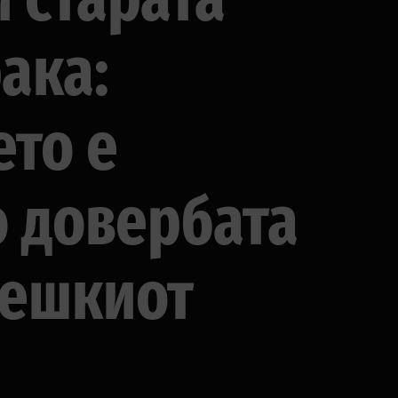
ака:
то е
о довербата
тешкиот