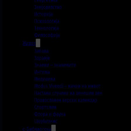
Енергетика
Земјоделство
Историја
Психологија
Технологија
Философија
Живот
Забава
Здравје
Знаени – знаменити
Интима
Медицина
Modus Vivendi – начин на живот
Настани случени на денешен ден
Православен верски календар
Спортсмен
Флора и фауна
Шоубизнис
е-Библиотека