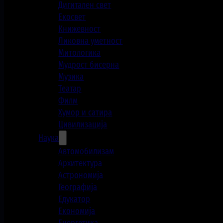
Дигитален свет
Екосвет
Книжевност
Ликовна уметност
Митологика
Мудрост бисерна
Музика
Театар
Филм
Хумор и сатира
Цивилизација
Наука
Автомобилизам
Архитектура
Астрономија
Географија
Едукатор
Економија