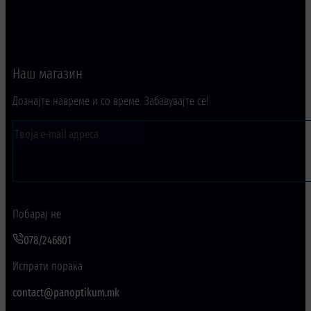
Наш магазин
Дознајте навреме и со време. Забавувајте се!
Побарај не
078/246801
Испрати порака
contact@panoptikum.mk