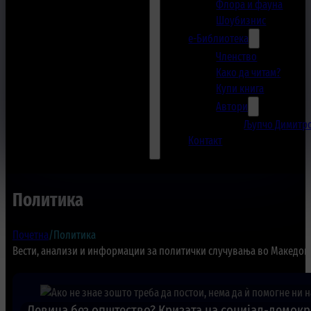
Флора и фауна
Шоубизнис
е-Библиотека
Членство
Како да читам?
Купи книга
Автори
Љупчо Димитр
Контакт
Политика
Почетна
/
Политика
Вести, анализи и информации за политички случувања во Македонија
Левица без општество? Кризата на социјал-демокра