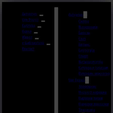
Актуелно
Актуелно
Vox Populi
Скопје
Култура
Македонија
Наука
Балкан
Живот
Свет
е-Библиотека
Бизнис
Контакт
Екологија
Спорт
Метеорологија
Култура и туризам
Културен агрегатор
Vox Populi
Зборовник
Мудрост народна
Народни песни
Народни приказни
Традиција