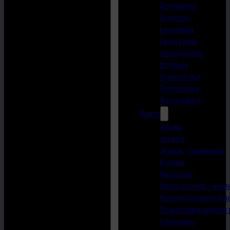
Географија
Едукатор
Економија
Енергетика
Земјоделство
Историја
Психологија
Технологија
Философија
Живот
Забава
Здравје
Знаени – знаменити
Интима
Медицина
Modus Vivendi – начи
Настани случени на 
Православен верски
Спортсмен