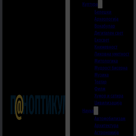
Култура
Белешки
Археологија
Вокабулар
Дигитален свет
Екосвет
Книжевност
Ликовна уметност
Митологика
Мудрост бисерна
Музика
Театар
Филм
Хумор и сатира
Цивилизација
Наука
Автомобилизам
Архитектура
Астрономија