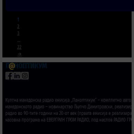
1
2
3
…
22
→
Култна македонска радио емисија „Паноптикум“ – комплетно авторс
македонското радио – новинарство Љупчо Димитровски, реализира
радио во 90-тите години на 20-от век (првата емисија е реализирана
часовна програма на ЕВЕРГРИН ГРОМ РАДИО, под наслов РАДИО ГРОМ