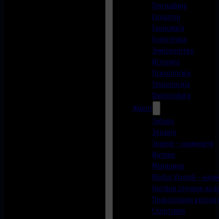
Географија
Едукатор
Економија
Енергетика
Земјоделство
Историја
Психологија
Технологија
Философија
Живот
Забава
Здравје
Знаени – знаменити
Интима
Медицина
Modus Vivendi – начи
Настани случени на 
Православен верски
Спортсмен