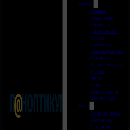
Култура
Белешки
Археологија
Вокабулар
Дигитален свет
Екосвет
Книжевност
Ликовна уметност
Митологика
Мудрост бисерна
Музика
Театар
Филм
Хумор и сатира
Цивилизација
Наука
Автомобилизам
Архитектура
Астрономија