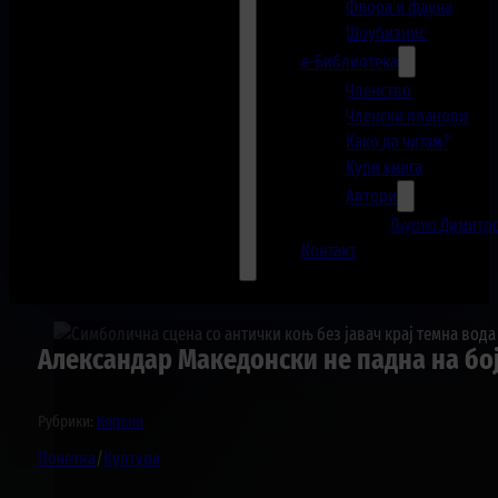
Флора и фауна
Шоубизнис
е-Библиотека
Членство
Членски планови
Како да читам?
Купи книга
Автори
Љупчо Димитр
Контакт
Александар Македонски не падна на бој
Рубрики:
Корени
Почетна
/
Култура