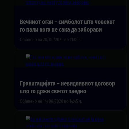
Вечниот оган – симболот што човекот
го пали кога не сака да заборави
Објавено на 28/06/2026 во 11:00 ч.
Гравитацијата – невидливиот договор
што го држи светот заедно
Објавено на 14/06/2026 во 14:45 ч.