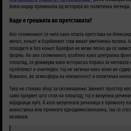
Александар преминала од историја во политичка легенда.
Каде е грешката во претставата?
Ако споменикот се чита како општа претстава на Алексан
мечот, коњот и борбениот став имаат уметничка логика. А
походите и без коњот Букефал не може лесно да се замис
форма. Но ако споменикот, особено како централна фонт
плоштад, се доживува како историска порака за неговата
проблемот е очигледен: тој не загинал како воин во судир
Вавилон, во атмосфера на неизвесност и политичка напна
Тука не станува збор за ситничарење. Јавниот простор во
само предмет што стои на плоштад; тој е визуелна речени
илјадници луѓе. А кога визуелната реченица е премногу п
воинствена или премногу еднодимензионална, таа го стес
возвиши.