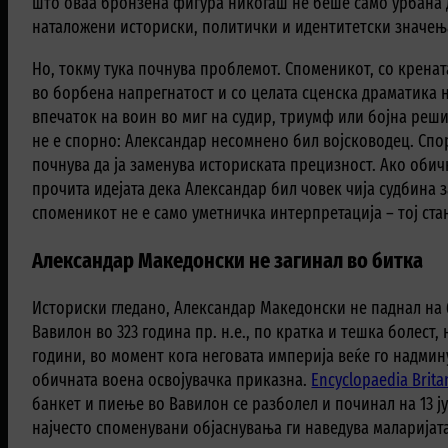
што оваа бронзена фигура никогаш не беше само урбана д
наталожени историски, политички и идентитетски значењ
Но, токму тука почнува проблемот. Споменикот, со крената
во борбена напрегнатост и со целата сценска драматика 
впечаток на воин во миг на судир, триумф или бојна решит
не е спорно: Александар несомнено бил војсководец. Спор
почнува да ја заменува историската прецизност. Ако обич
прочита идејата дека Александар бил човек чија судбина 
споменикот не е само уметничка интерпретација – тој ста
Александар Македонски не загинал во битка
Историски гледано, Александар Македонски не паднал на б
Вавилон во 323 година пр. н.е., по кратка и тешка болест, 
години, во момент кога неговата империја веќе го надми
обичната воена освојувачка приказна.
Encyclopaedia Brita
банкет и пиење во Вавилон се разболел и починал на 13 јун
најчесто споменувани објаснувања ги наведува маларијата