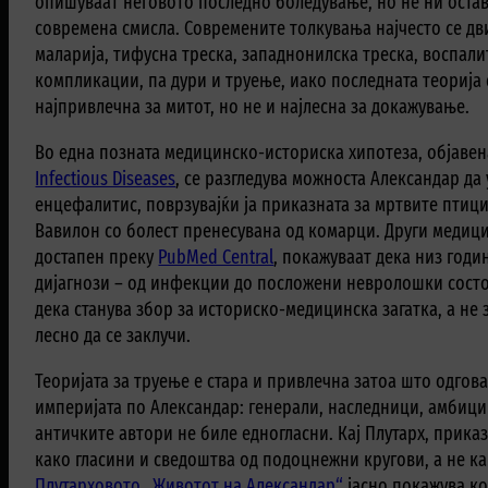
опишуваат неговото последно боледување, но не ни остав
современа смисла. Современите толкувања најчесто се дв
маларија, тифусна треска, западнонилска треска, воспа
компликации, па дури и труење, иако последната теорија
најпривлечна за митот, но не и најлесна за докажување.
Во една позната медицинско-историска хипотеза, објаве
Infectious Diseases
, се разгледува можноста Александар д
енцефалитис, поврзувајќи ја приказната за мртвите птиц
Вавилон со болест пренесувана од комарци. Други медици
достапен преку
PubMed Central
, покажуваат дека низ год
дијагнози – од инфекции до посложени невролошки состо
дека станува збор за историско-медицинска загатка, а не
лесно да се заклучи.
Теоријата за труење е стара и привлечна затоа што одгов
империјата по Александар: генерали, наследници, амбиции
античките автори не биле едногласни. Кај Плутарх, прика
како гласини и сведоштва од подоцнежни кругови, а не ка
Плутарховото „Животот на Александар“
јасно покажува ко