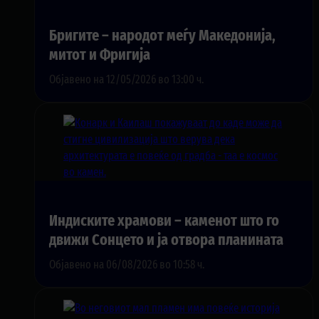
Бригите – народот меѓу Македонија,
митот и Фригија
Објавено на 12/05/2026 во 13:00 ч.
Индиските храмови – каменот што го
движи Сонцето и ја отвора планината
Објавено на 06/08/2026 во 10:58 ч.