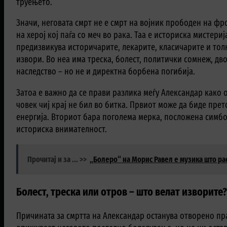
труењето.
Значи, неговата смрт не е смрт на војник прободен на фр
на херој кој паѓа со меч во рака. Таа е историска мистери
предизвикува историчарите, лекарите, класичарите и тол
извори. Во неа има треска, болест, политички сомнеж, д
наследство – но не и директна борбена погибија.
Затоа е важно да се прави разлика меѓу Александар како 
човек чиј крај не бил во битка. Првиот може да биде прет
енергија. Вториот бара поголема мерка, посложена симб
историска внимателност.
Прочитај и за ... >>
„Болеро“ на Морис Равел е музика што рас
Болест, треска или отров – што велат изворите
Причината за смртта на Александар останува отворено п