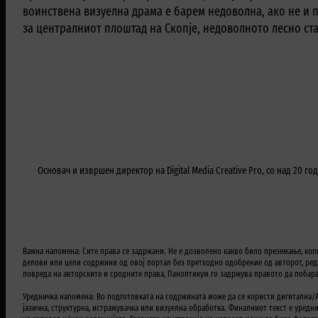
воинствена визуелна драма е барем недоволна, ако не и п
за централниот плоштад на Скопје, недоволното лесно ст
Основач и извршен директор на Digital Media Creative Pro, со над 20
Важна напомена: Сите права се задржани. Не е дозволено какво било преземање, коп
делови или цели содржини од овој портал без претходно одобрение од авторот, реда
повреда на авторските и сродните права, Паноптикум го задржува правото да побар
Уредничка напомена: Во подготовката на содржината може да се користи дигитална/A
јазична, структурна, истражувачка или визуелна обработка. Финалниот текст е уредн