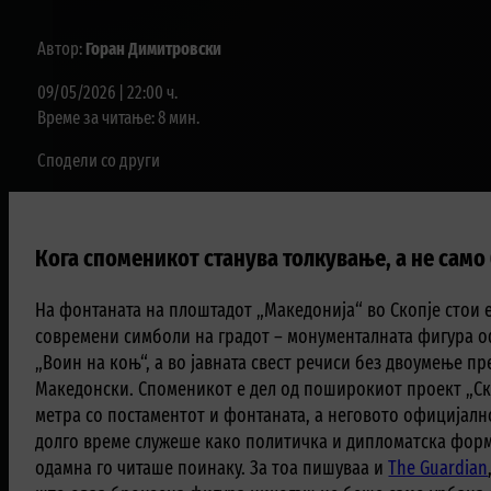
Автор:
Горан Димитровски
09/05/2026 | 22:00 ч.
Време за читање: 8 мин.
Сподели со други
Кога споменикот станува толкување, а не само
На фонтаната на плоштадот „Македонија“ во Скопје стои 
современи симболи на градот – монументалната фигура 
„Воин на коњ“, а во јавната свест речиси без двоумење п
Македонски. Споменикот е дел од поширокиот проект „Скоп
метра со постаментот и фонтаната, а неговото официјал
долго време служеше како политичка и дипломатска форм
одамна го читаше поинаку. За тоа пишуваа и
The Guardian