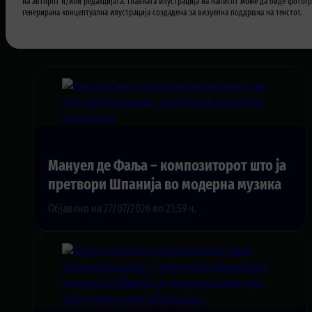
на авторот и/или редакцијата. Главната илустрација на написот може да биде фотогр
генерирана концептуална илустрација создадена за визуелна поддршка на текстот.
Мануел де Фаља – композиторот што ја
претвори Шпанија во модерна музика
Објавено на 27/07/2026 во 21:59 ч.