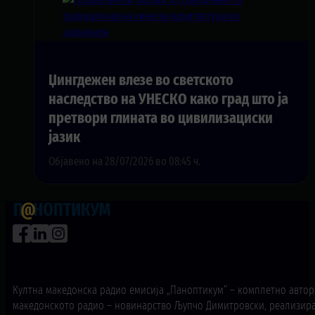
Џингдежен влезе во светското
наследство на УНЕСКО како град што ја
претвори глината во цивилизациски
јазик
Објавено на 28/07/2026 во 08:45 ч.
Култна македонска радио емисија „Паноптикум“ – комплетно авторс
македонското радио – новинарство Љупчо Димитровски, реализира