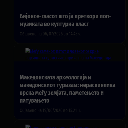
Бијонсе-гласот што ја претвори поп-
музиката во културна власт
Објавено на 06/07/2026 во 14:45 ч.
Македонската археологија и
македонскиот туризам: нераскинлива
врска меѓу земјата, паметењето и
патувањето
Објавено на 19/06/2026 во 15:21 ч.