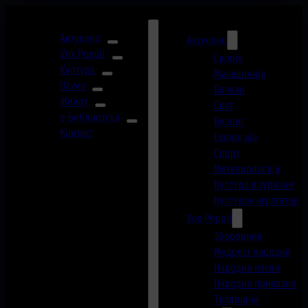
Актуелно
Актуелно
Vox Populi
Скопје
Култура
Македонија
Наука
Балкан
Живот
Свет
е-Библиотека
Бизнис
Контакт
Екологија
Спорт
Метеорологија
Култура и туризам
Културен агрегатор
Vox Populi
Зборовник
Мудрост народна
Народни песни
Народни приказни
Традиција