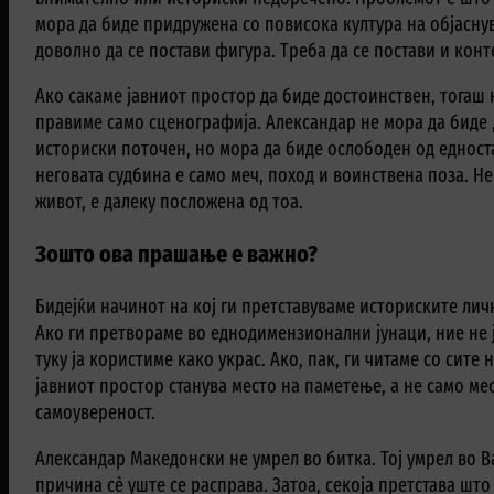
мора да биде придружена со повисока култура на објасну
доволно да се постави фигура. Треба да се постави и конт
Ако сакаме јавниот простор да биде достоинствен, тогаш 
правиме само сценографија. Александар не мора да биде 
историски поточен, но мора да биде ослободен од едност
неговата судбина е само меч, поход и воинствена поза. Не
живот, е далеку посложена од тоа.
Зошто ова прашање е важно?
Бидејќи начинот на кој ги претставуваме историските личн
Ако ги претвораме во еднодимензионални јунаци, ние не 
туку ја користиме како украс. Ако, пак, ги читаме со сит
јавниот простор станува место на паметење, а не само ме
самоувереност.
Александар Македонски не умрел во битка. Тој умрел во В
причина сè уште се расправа. Затоа, секоја претстава што