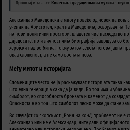
Прочитај и за ... >>
Кинеската традиционална музика - звук ш
Александар Македонски е многу повеќе од човек на коњ со
ученик на Аристотел, крал на Македонија, освојувач на П
на нови политички простори, владетел чие наследство по
дијадосите, но и личност чија биографија завршува со бо
херојски пад во битка. Токму затоа секоја негова јавна пр
оваа сложеност, а не само воената поза.
Меѓу митот и историјата
Спомениците често не ја раскажуваат историјата таква как
што една генерација сака да ја види. Во тоа има и убавина
симболот, во способноста бронзата и каменот да создадат
Опасноста е во тоа што симболот лесно може да стане зам
Во случајот со скопскиот „Воин на коњ“, проблемот не е 
Александар или не е Александар, ниту дали официјалното
внимателно или историски недоречено. Проблемот е што е